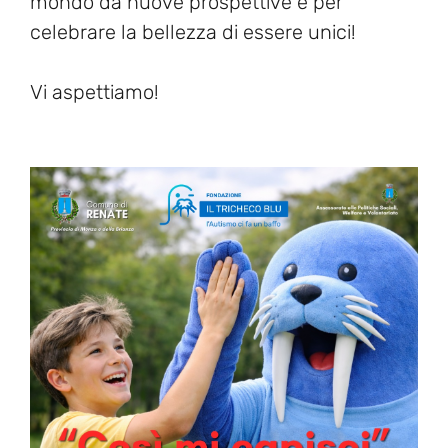
mondo da nuove prospettive e per
celebrare la bellezza di essere unici!
Vi aspettiamo!
HOME
ABOUT US
PROJECTS
EVENTS AND PRESS REVIEW
CONTACT US
SUPPORT US