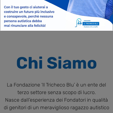
collaborazione con CU.BE SPS
Impresa Sociale
SCOPRI IL PROGETTO
Chi Siamo
La Fondazione ‘Il Tricheco Blu’ è un ente del
terzo settore senza scopo di lucro.
Nasce dall’esperienza dei Fondatori in qualità
di genitori di un meraviglioso ragazzo autistico