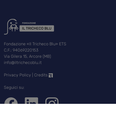
Fondazione «Il Tricheco Blu» ETS
C.F.: 94069220153
Via Gilera 15, Arcore (MB)
info@iltrichecoblu.it
Privacy Policy
|
Credits
Seguici su: