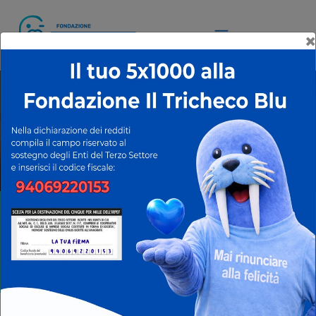
×
WINTER
TOGETHER
un camp di 4 giorni pensato per i
ragazzi dagli 11 ai 16 anni in