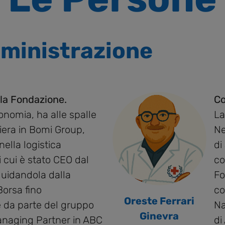
mministrazione
la Fondazione.
Co
onomia, ha alle spalle
La
iera in Bomi Group,
Ne
nella logistica
di
 cui è stato CEO dal
co
guidandola dalla
Fo
Borsa fino
co
Oreste Ferrari
e da parte del gruppo
Na
Ginevra
anaging Partner in ABC
di