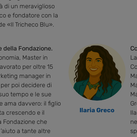
 di un meraviglioso
ico e fondatore con la
e «Il Tricheco Blu».
 della Fondazione.
Co
onomia, Master in
La
avorato per oltre 15
Co
keting manager in
Ma
 per poi decidere di
Ma
 suo tempo e le sue
Ma
e ama davvero: il figlio
Gr
Ilaria Greco
ta crescendo e il
Il
na Fondazione che
ne
aiuto a tante altre
sp