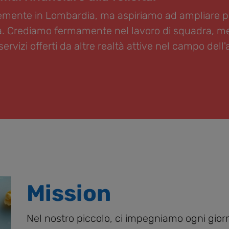
mente in Lombardia, ma aspiriamo ad ampliare pre
alia. Crediamo fermamente nel lavoro di squadra, m
rvizi offerti da altre realtà attive nel campo dell
Mission
Nel nostro piccolo, ci impegniamo ogni giorno