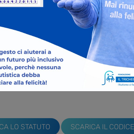
azione “Il
Siamo genitori di un me
ha insegnato a vedere 
 è un ente
anni di esperienze per
tore senza
trasformare le nostre 
aiuto concreto, per cre
o di lucro
famiglie in modo che n
CA LO STATUTO
SCARICA IL CODICE