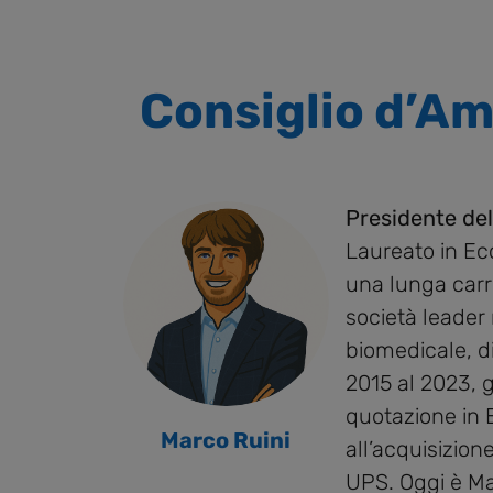
Consiglio d’A
Presidente del
Laureato in Ec
una lunga carr
società leader 
biomedicale, di
2015 al 2023, 
quotazione in 
Marco Ruini
all’acquisizion
UPS. Oggi è M