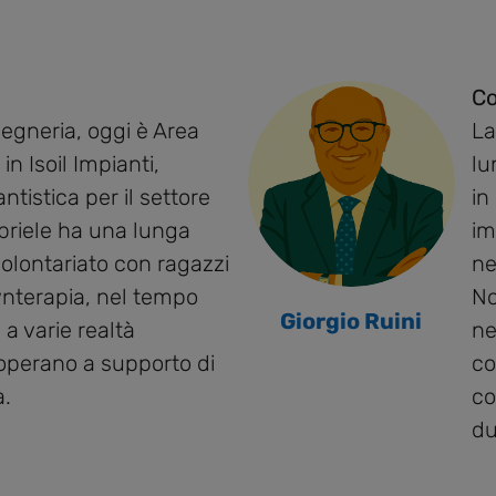
Co
gegneria, oggi è Area
La
n Isoil Impianti,
lu
ntistica per il settore
in
briele ha una lunga
im
volontariato con ragazzi
ne
ownterapia, nel tempo
No
Giorgio Ruini
 a varie realtà
ne
e operano a supporto di
co
à.
co
du