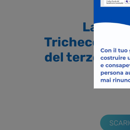
La Fond
Tricheco Blu”
del terzo set
scop
SCARI