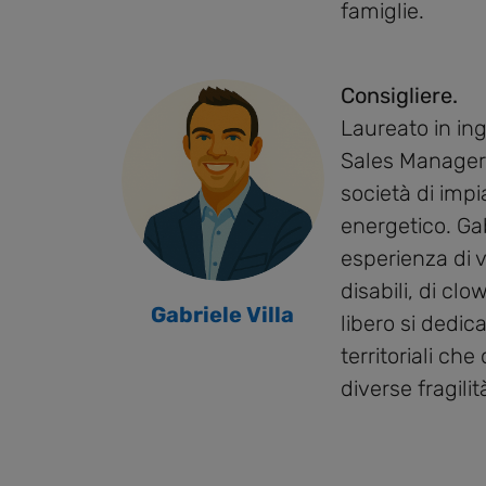
famiglie.
Consigliere.
Laureato in in
Sales Manager i
società di impia
energetico. Ga
esperienza di 
disabili, di cl
Gabriele Villa
libero si dedica
territoriali ch
diverse fragilit