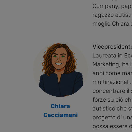
Company, papà
ragazzo autist
moglie Chiara d
Vicepresidente
Laureata in Ec
Marketing, ha l
anni come mar
multinazionali,
concentrare il
forze su ciò ch
Chiara
autistico che s
Cacciamani
progetto di u
possa essere d’