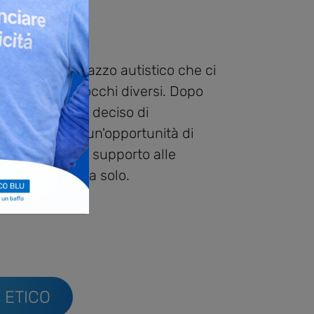
raviglioso ragazzo autistico che ci
il mondo con occhi diversi. Dopo
sonali abbiamo deciso di
conoscenze in un'opportunità di
are una rete di supporto alle
essuno si senta solo.
 ETICO