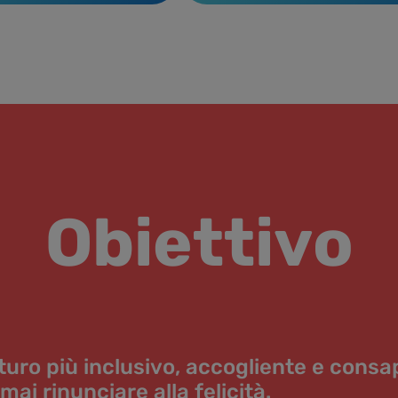
Obiettivo
turo più inclusivo, accogliente e cons
ai rinunciare alla felicità.