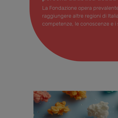
La Fondazione opera prevalente
raggiungere altre regioni di It
competenze, le conoscenze e i se