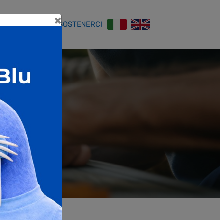
×
Close
ONTATTI
COME SOSTENERCI
o