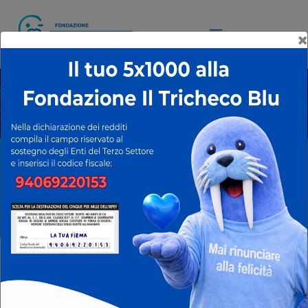
×
Eventi e
rassegna stampa