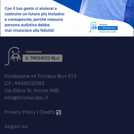
CHI SIAMO
PROGETTI
EVENTI E RASSEGNA STAMPA
CONTATTI
COME SOSTENERCI
Fondazione «Il Tricheco Blu» ETS
C.F.: 94069220153
Via Gilera 15, Arcore (MB)
info@iltrichecoblu.it
Privacy Policy
|
Credits
Seguici su: