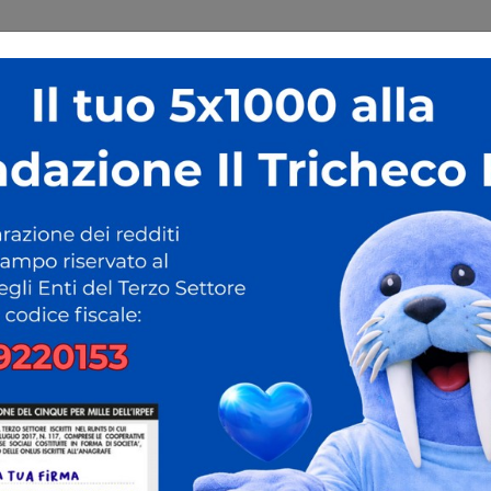
E
CHI SIAMO
PROGETTI
EVENTI E RASSEGNA STAMPA
C
"Così mi capisci"