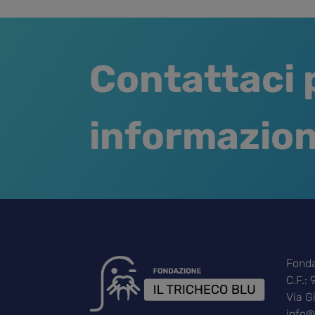
Contattaci 
informazion
Fonda
C.F.:
Via G
info@