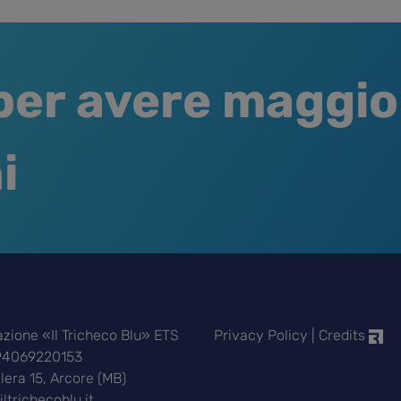
per avere maggio
i
zione «Il Tricheco Blu» ETS
Privacy Policy
|
Credits
 94069220153
ilera 15, Arcore (MB)
iltrichecoblu.it