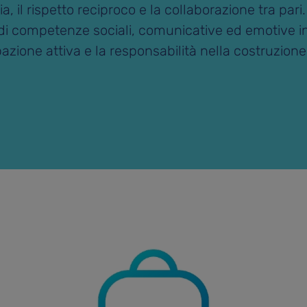
 il rispetto reciproco e la collaborazione tra pari.
 di competenze sociali, comunicative ed emotive in t
pazione attiva e la responsabilità nella costruzion