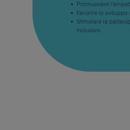
Promuovere l’empatia,
Favorire lo sviluppo
Stimolare la parteci
inclusivo.